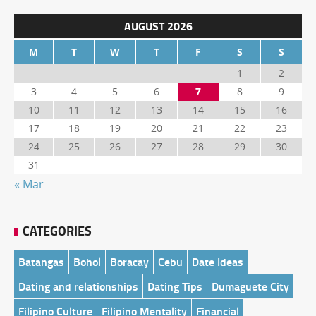
AUGUST 2026
M
T
W
T
F
S
S
1
2
3
4
5
6
7
8
9
10
11
12
13
14
15
16
17
18
19
20
21
22
23
24
25
26
27
28
29
30
31
« Mar
CATEGORIES
Batangas
Bohol
Boracay
Cebu
Date Ideas
Dating and relationships
Dating Tips
Dumaguete City
Filipino Culture
Filipino Mentality
Financial