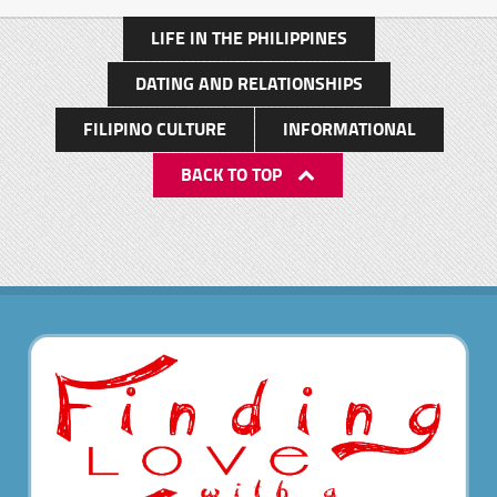
LIFE IN THE PHILIPPINES
DATING AND RELATIONSHIPS
FILIPINO CULTURE
INFORMATIONAL
BACK TO TOP