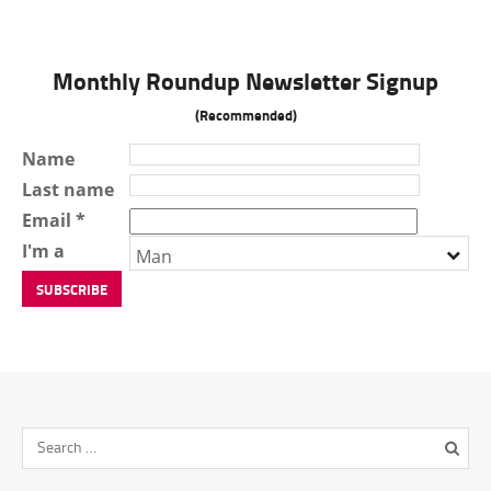
Monthly Roundup Newsletter Signup
(Recommended)
Name
Last name
Email *
I'm a
Man